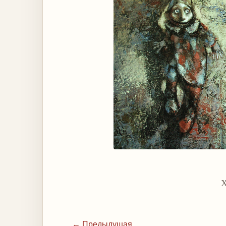
Х
← Предыдущая