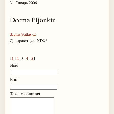
31 Январь 2006
Deema Pljonkin
deema@atlas.cz
Да здравствует ХГФ!
|
1
|
2
| 3 |
4
|
5
|
Имя
Email
Текст сообщения